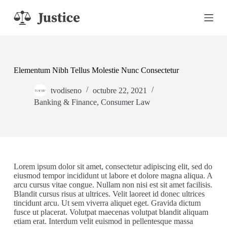
S
a
l
t
a
r
a
Elementum Nibh Tellus Molestie Nunc Consectetur
l
c
tvodiseno
octubre 22, 2021
o
n
Banking & Finance
,
Consumer Law
t
e
n
i
d
o
Lorem ipsum dolor sit amet, consectetur adipiscing elit, sed do
eiusmod tempor incididunt ut labore et dolore magna aliqua. A
arcu cursus vitae congue. Nullam non nisi est sit amet facilisis.
Blandit cursus risus at ultrices. Velit laoreet id donec ultrices
tincidunt arcu. Ut sem viverra aliquet eget. Gravida dictum
fusce ut placerat. Volutpat maecenas volutpat blandit aliquam
etiam erat. Interdum velit euismod in pellentesque massa