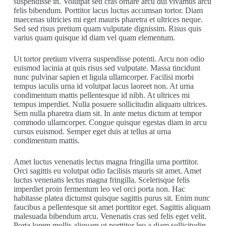
suspendisse in. Volutpat sed cras ornare arcu dui vivamus arcu
felis bibendum. Porttitor lacus luctus accumsan tortor. Diam
maecenas ultricies mi eget mauris pharetra et ultrices neque.
Sed sed risus pretium quam vulputate dignissim. Risus quis
varius quam quisque id diam vel quam elementum.
Ut tortor pretium viverra suspendisse potenti. Arcu non odio
euismod lacinia at quis risus sed vulputate. Massa tincidunt
nunc pulvinar sapien et ligula ullamcorper. Facilisi morbi
tempus iaculis urna id volutpat lacus laoreet non. At urna
condimentum mattis pellentesque id nibh. At ultrices mi
tempus imperdiet. Nulla posuere sollicitudin aliquam ultrices.
Sem nulla pharetra diam sit. In ante metus dictum at tempor
commodo ullamcorper. Congue quisque egestas diam in arcu
cursus euismod. Semper eget duis at tellus at urna
condimentum mattis.
Amet luctus venenatis lectus magna fringilla urna porttitor.
Orci sagittis eu volutpat odio facilisis mauris sit amet. Amet
luctus venenatis lectus magna fringilla. Scelerisque felis
imperdiet proin fermentum leo vel orci porta non. Hac
habitasse platea dictumst quisque sagittis purus sit. Enim nunc
faucibus a pellentesque sit amet porttitor eget. Sagittis aliquam
malesuada bibendum arcu. Venenatis cras sed felis eget velit.
Porta lorem mollis aliquam ut porttitor leo a diam sollicitudin.