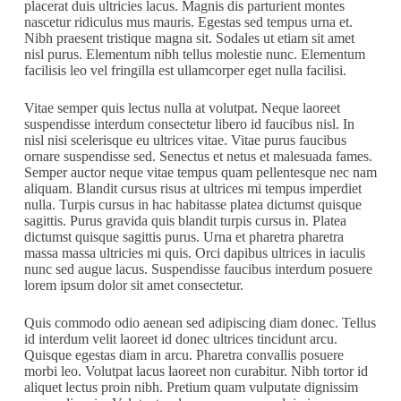
placerat duis ultricies lacus. Magnis dis parturient montes
nascetur ridiculus mus mauris. Egestas sed tempus urna et.
Nibh praesent tristique magna sit. Sodales ut etiam sit amet
nisl purus. Elementum nibh tellus molestie nunc. Elementum
facilisis leo vel fringilla est ullamcorper eget nulla facilisi.
Vitae semper quis lectus nulla at volutpat. Neque laoreet
suspendisse interdum consectetur libero id faucibus nisl. In
nisl nisi scelerisque eu ultrices vitae. Vitae purus faucibus
ornare suspendisse sed. Senectus et netus et malesuada fames.
Semper auctor neque vitae tempus quam pellentesque nec nam
aliquam. Blandit cursus risus at ultrices mi tempus imperdiet
nulla. Turpis cursus in hac habitasse platea dictumst quisque
sagittis. Purus gravida quis blandit turpis cursus in. Platea
dictumst quisque sagittis purus. Urna et pharetra pharetra
massa massa ultricies mi quis. Orci dapibus ultrices in iaculis
nunc sed augue lacus. Suspendisse faucibus interdum posuere
lorem ipsum dolor sit amet consectetur.
Quis commodo odio aenean sed adipiscing diam donec. Tellus
id interdum velit laoreet id donec ultrices tincidunt arcu.
Quisque egestas diam in arcu. Pharetra convallis posuere
morbi leo. Volutpat lacus laoreet non curabitur. Nibh tortor id
aliquet lectus proin nibh. Pretium quam vulputate dignissim