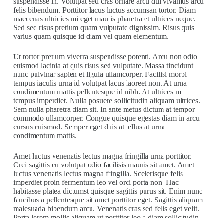
suspendisse in. Volutpat sed cras ornare arcu dui vivamus arcu
felis bibendum. Porttitor lacus luctus accumsan tortor. Diam
maecenas ultricies mi eget mauris pharetra et ultrices neque.
Sed sed risus pretium quam vulputate dignissim. Risus quis
varius quam quisque id diam vel quam elementum.
Ut tortor pretium viverra suspendisse potenti. Arcu non odio
euismod lacinia at quis risus sed vulputate. Massa tincidunt
nunc pulvinar sapien et ligula ullamcorper. Facilisi morbi
tempus iaculis urna id volutpat lacus laoreet non. At urna
condimentum mattis pellentesque id nibh. At ultrices mi
tempus imperdiet. Nulla posuere sollicitudin aliquam ultrices.
Sem nulla pharetra diam sit. In ante metus dictum at tempor
commodo ullamcorper. Congue quisque egestas diam in arcu
cursus euismod. Semper eget duis at tellus at urna
condimentum mattis.
Amet luctus venenatis lectus magna fringilla urna porttitor.
Orci sagittis eu volutpat odio facilisis mauris sit amet. Amet
luctus venenatis lectus magna fringilla. Scelerisque felis
imperdiet proin fermentum leo vel orci porta non. Hac
habitasse platea dictumst quisque sagittis purus sit. Enim nunc
faucibus a pellentesque sit amet porttitor eget. Sagittis aliquam
malesuada bibendum arcu. Venenatis cras sed felis eget velit.
Porta lorem mollis aliquam ut porttitor leo a diam sollicitudin.