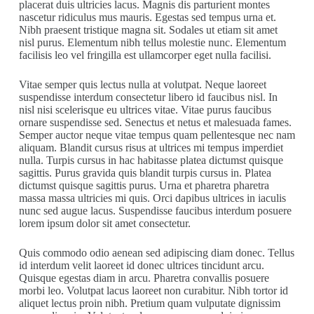
placerat duis ultricies lacus. Magnis dis parturient montes
nascetur ridiculus mus mauris. Egestas sed tempus urna et.
Nibh praesent tristique magna sit. Sodales ut etiam sit amet
nisl purus. Elementum nibh tellus molestie nunc. Elementum
facilisis leo vel fringilla est ullamcorper eget nulla facilisi.
Vitae semper quis lectus nulla at volutpat. Neque laoreet
suspendisse interdum consectetur libero id faucibus nisl. In
nisl nisi scelerisque eu ultrices vitae. Vitae purus faucibus
ornare suspendisse sed. Senectus et netus et malesuada fames.
Semper auctor neque vitae tempus quam pellentesque nec nam
aliquam. Blandit cursus risus at ultrices mi tempus imperdiet
nulla. Turpis cursus in hac habitasse platea dictumst quisque
sagittis. Purus gravida quis blandit turpis cursus in. Platea
dictumst quisque sagittis purus. Urna et pharetra pharetra
massa massa ultricies mi quis. Orci dapibus ultrices in iaculis
nunc sed augue lacus. Suspendisse faucibus interdum posuere
lorem ipsum dolor sit amet consectetur.
Quis commodo odio aenean sed adipiscing diam donec. Tellus
id interdum velit laoreet id donec ultrices tincidunt arcu.
Quisque egestas diam in arcu. Pharetra convallis posuere
morbi leo. Volutpat lacus laoreet non curabitur. Nibh tortor id
aliquet lectus proin nibh. Pretium quam vulputate dignissim