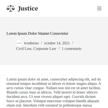
S
a
l
t
a
r
a
Lorem Ipsum Dolor Sitamet Consectetur
l
c
tvodiseno
octubre 14, 2021
o
n
Civil Law
,
Corporate Law
1 comentario
t
e
n
i
d
o
Lorem ipsum dolor sit amet, consectetur adipiscing elit, sed do
eiusmod tempor incididunt ut labore et dolore magna aliqua. A
arcu cursus vitae congue. Nullam non nisi est sit amet facilisis.
Blandit cursus risus at ultrices. Velit laoreet id donec ultrices
tincidunt arcu. Ut sem viverra aliquet eget. Gravida dictum
fusce ut placerat. Volutpat maecenas volutpat blandit aliquam
etiam erat. Interdum velit euismod in pellentesque massa